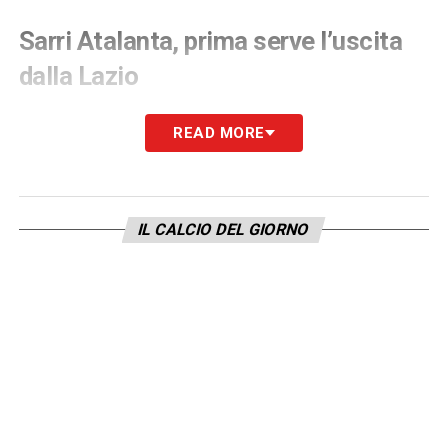
Sarri Atalanta, prima serve l’uscita
dalla Lazio
Prima di arrivare alla fumata bianca, però,
READ MORE
resta un passaggio decisivo.
Sarri
dovrà
incontrare il presidente della
Lazio
,
Claudio
Lotito
, per definire la separazione dal club
IL CALCIO DEL GIORNO
biancoceleste. Il tecnico è infatti ancora
legato alla società capitolina da un contratto
valido fino al
2028
e dovrà trovare un
accordo per liberarsi.
In ballo ci sono diverse mensilità che
l’allenatore non vorrebbe lasciare in caso di