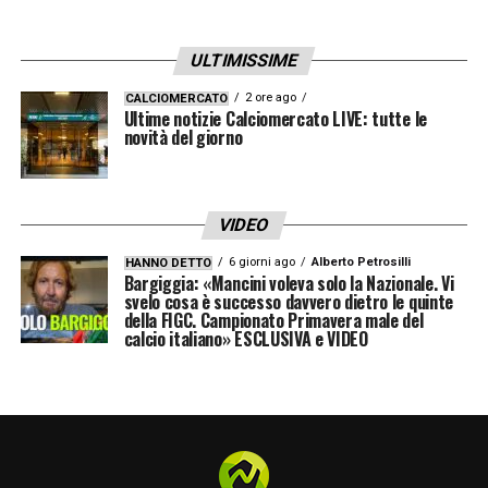
trasferimento. La questione economica sarà
quindi centrale nel confronto con
Lotito
, ma
ULTIMISSIME
la direzione sembra ormai tracciata.
2 ore ago
CALCIOMERCATO
Ultime notizie Calciomercato LIVE: tutte le
L’
Atalanta
ha messo la freccia e punta a
novità del giorno
chiudere in tempi brevi.
Sarri
è il nome scelto
per aprire un nuovo ciclo tecnico a Bergamo.
VIDEO
6 giorni ago
Alberto Petrosilli
HANNO DETTO
Bargiggia: «Mancini voleva solo la Nazionale. Vi
svelo cosa è successo davvero dietro le quinte
della FIGC. Campionato Primavera male del
calcio italiano» ESCLUSIVA e VIDEO