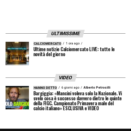
attribuito da una giuria composta da direttori
di testate giornalistiche sportive, chiamati a
valutare risultati, qualità del gioco, criteri
ULTIMISSIME
tecnico sportivi e comportamento durante le
gare.
1 ora ago
CALCIOMERCATO
Ultime notizie Calciomercato LIVE: tutte le
novità del giorno
L’amministratore delegato della Lega Serie
A,
Luigi De Siervo
, ha commentato così il
premio: «
La stagione di
Cristian Chivu
alla
VIDEO
guida dell’
Inter
è stata semplicemente
6 giorni ago
Alberto Petrosilli
HANNO DETTO
Bargiggia: «Mancini voleva solo la Nazionale. Vi
straordinaria. Al primo anno sulla panchina
svelo cosa è successo davvero dietro le quinte
della FIGC. Campionato Primavera male del
di una squadra professionistica dall’inizio
calcio italiano» ESCLUSIVA e VIDEO
della stagione,
Chivu
ha subito mostrato il
DNA vincente che aveva anche da giocatore,