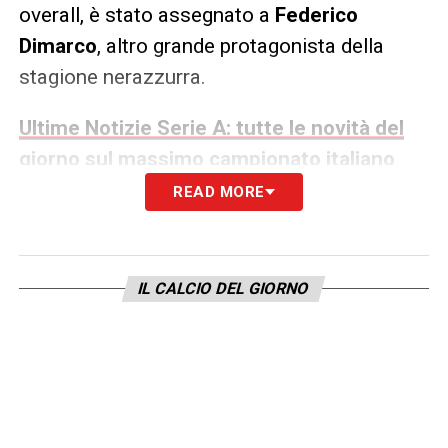
overall, è stato assegnato a
Federico
Dimarco
, altro grande protagonista della
stagione nerazzurra.
Ultime Notizie Serie A: tutte le novità del
giorno sul massimo campionato italiano
READ MORE
Serie A, Chivu premiato come
miglior allenatore
Il premio
Philadelphia Coach Of The Season
IL CALCIO DEL GIORNO
della
Serie A Enilive 2025/2026
è stato
assegnato a
Cristian Chivu
, allenatore
dell’
Inter
. La consegna del trofeo avverrà nel
pre partita di
Bologna Inter
, allo stadio
Renato Dall’Ara
. Il riconoscimento è stato