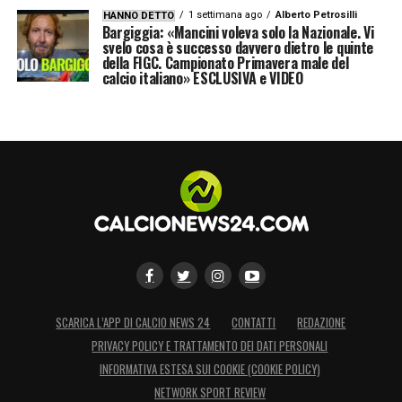
1 settimana ago
Alberto Petrosilli
HANNO DETTO
Bargiggia: «Mancini voleva solo la Nazionale. Vi
svelo cosa è successo davvero dietro le quinte
della FIGC. Campionato Primavera male del
calcio italiano» ESCLUSIVA e VIDEO
SCARICA L’APP DI CALCIO NEWS 24
CONTATTI
REDAZIONE
PRIVACY POLICY E TRATTAMENTO DEI DATI PERSONALI
INFORMATIVA ESTESA SUI COOKIE (COOKIE POLICY)
NETWORK SPORT REVIEW