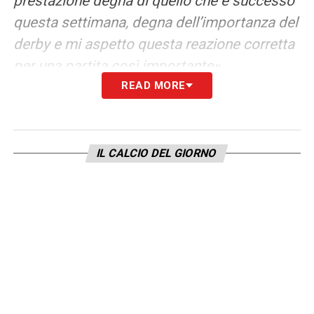
prestazione degna di quello che è successo
questa settimana, degna dell’importanza del
derby e mi aspetto questa reazione corretta
per una partita così importante».
READ MORE
SI E’ SPIEGATO PERCHE’ UNA JUVE NON
DOMINANTE ULTIMAMENTE? –
«Il
rammarico in questo caso qui è quello di
IL CALCIO DEL GIORNO
non essere riusciti ad essere noi stessi per
quello che è stato il nostro percorso. Non far
vedere la nostra mole di gioco che ha
contraddistinto la stagione. Io devo
guardare a quello che la squadra propone e
come si è presentata e prendermi la mia
responsabilità. Io sono sempre stato