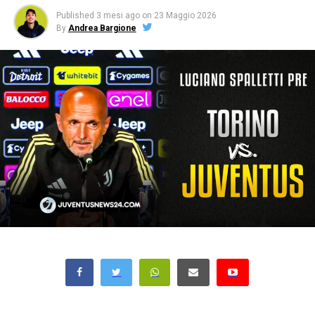
Published
3 mesi ago
on
23 Maggio 2026
By
Andrea Bargione