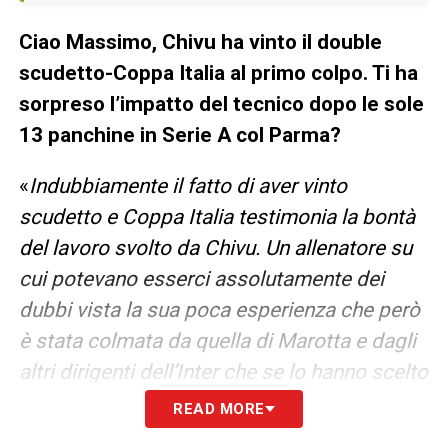
Ciao Massimo, Chivu ha vinto il double
scudetto-Coppa Italia al primo colpo. Ti ha
sorpreso l’impatto del tecnico dopo le sole
13 panchine in Serie A col Parma?
«
Indubbiamente il fatto di aver vinto
scudetto e Coppa Italia testimonia la bontà
del lavoro svolto da Chivu. Un allenatore su
cui potevano esserci assolutamente dei
dubbi vista la sua poca esperienza che però
è stata colmata da quella di Marotta e dagli
altri dirigenti dell’Inter che se lo hanno scelto
ne conoscevano le qualità tecniche e umane.
READ MORE
Quindi credo che abbia fatto un ottimo