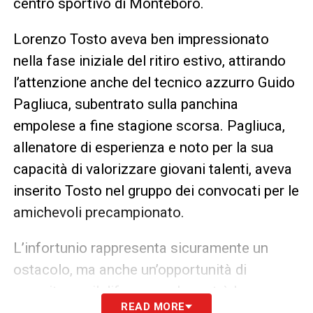
centro sportivo di Monteboro.
Lorenzo Tosto aveva ben impressionato
nella fase iniziale del ritiro estivo, attirando
l’attenzione anche del tecnico azzurro Guido
Pagliuca, subentrato sulla panchina
empolese a fine stagione scorsa. Pagliuca,
allenatore di esperienza e noto per la sua
capacità di valorizzare giovani talenti, aveva
inserito Tosto nel gruppo dei convocati per le
amichevoli precampionato.
L’infortunio rappresenta sicuramente un
ostacolo, ma anche un’opportunità di
crescita per il difensore, che potrà lavorare
READ MORE
sull’aspetto mentale e fisico durante il