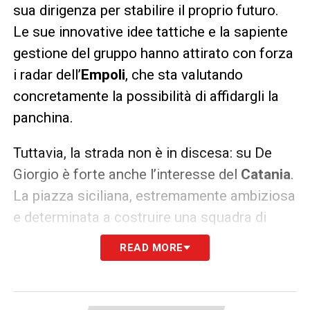
sua dirigenza per stabilire il proprio futuro.
Le sue innovative idee tattiche e la sapiente
gestione del gruppo hanno attirato con forza
i radar dell’
Empoli
, che sta valutando
concretamente la possibilità di affidargli la
panchina.
Tuttavia, la strada non è in discesa: su De
Giorgio è forte anche l’interesse del
Catania
.
La piazza siciliana, estremamente ambiziosa
e determinata a costruire una squadra di
vertice per il proprio rilancio definitivo, ha
READ MORE
messo seriamente gli occhi sull’allenatore
rivelazione del Potenza, innescando un vero
e proprio duello di mercato.