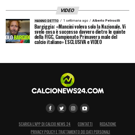
calcio
».
VIDEO
LA PLAYLIST DELLE NOSTRE TOP NEWS
1 settimana ago
Alberto Petrosilli
HANNO DETTO
Bargiggia: «Mancini voleva solo la Nazionale. Vi
svelo cosa è successo davvero dietro le quinte
della FIGC. Campionato Primavera male del
calcio italiano» ESCLUSIVA e VIDEO
SCARICA L’APP DI CALCIO NEWS 24
CONTATTI
REDAZIONE
PRIVACY POLICY E TRATTAMENTO DEI DATI PERSONALI