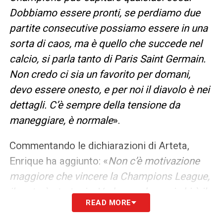
Dobbiamo essere pronti, se perdiamo due
partite consecutive possiamo essere in una
sorta di caos, ma è quello che succede nel
calcio, si parla tanto di Paris Saint Germain.
Non credo ci sia un favorito per domani,
devo essere onesto, e per noi il diavolo è nei
dettagli. C’è sempre della tensione da
maneggiare, è normale
».
Commentando le dichiarazioni di Arteta,
Enrique ha aggiunto: «
Non c’è motivazione
maggiore che vincere la Champions League,
il resto è strategia. Vedremo domani chi è il
READ MORE
migliore, spero che potremo mostrare il