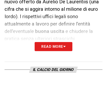
nuovo offerto da Aurelio De Laurentiis (una
cifra che si aggira intorno al milione di euro
lordo). I rispettivi uffici legali sono
attualmente a lavoro per definire l’entità
dell’eventuale
buona uscita
e chiudere la
pratica senza ulteriori strascichi.
READ MORE
Il blitz azzurro: i dettagli del
contratto con il Napoli
Sul fronte partenopeo, invece, l’intesa è stata
IL CALCIO DEL GIORNO
trovata a tempo di record. Mercoledì mattina
il presidente De Laurentiis e il ds
Giovanni
Manna
hanno rotto definitivamente gli indugi,
abbandonando la pista Vincenzo Italiano per
puntare forte su Allegri. La stretta di mano