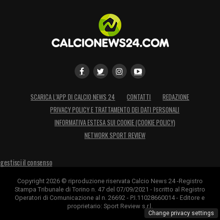
sviluppi dalla sua Livorno. Salvo clamorose e
improvvise accelerazioni, è praticamente
certo che l’attesa fumata bianca non arriverà
prima del
3 giugno
. Fino ad allora, il Napoli
resta in attesa del semaforo verde per
accogliere il suo nuovo condottiero.
SCARICA L’APP DI CALCIO NEWS 24
CONTATTI
REDAZIONE
PRIVACY POLICY E TRATTAMENTO DEI DATI PERSONALI
LA PLAYLIST DELLE NOSTRE TOP NEWS
INFORMATIVA ESTESA SUI COOKIE (COOKIE POLICY)
NETWORK SPORT REVIEW
gestisci il consenso
Copyright 2026 © riproduzione riservata Calcio News 24 -Registro
Stampa Tribunale di Torino n. 47 del 07/09/2021 - Iscritto al Registro
Operatori di Comunicazione al n. 26692 - P.I.11028660014 - Editore e
proprietario: Sport Review s.r.l.
Change privacy settings