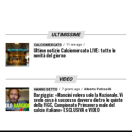
verbale si basa su un
contratto biennale
–
con opzione a favore della società campana
per una terza stagione – a
4,5 milioni di euro
ULTIMISSIME
all’anno
, arricchito da importanti
bonus
legati alla Champions League e allo
11 ore ago
CALCIOMERCATO
Ultime notizie Calciomercato LIVE: tutte le
scudetto
.
novità del giorno
I tempi per l’ufficialità: attesa fino a
giugno
VIDEO
7 giorni ago
Alberto Petrosilli
HANNO DETTO
Per vedere l’annuncio ufficiale bisognerà
Bargiggia: «Mancini voleva solo la Nazionale. Vi
svelo cosa è successo davvero dietro le quinte
però pazientare. Questo lungo fine
della FIGC. Campionato Primavera male del
calcio italiano» ESCLUSIVA e VIDEO
settimana, segnato dalla
Festa della
Repubblica
, rallenterà inevitabilmente il
lavoro degli avvocati. Allegri attenderà