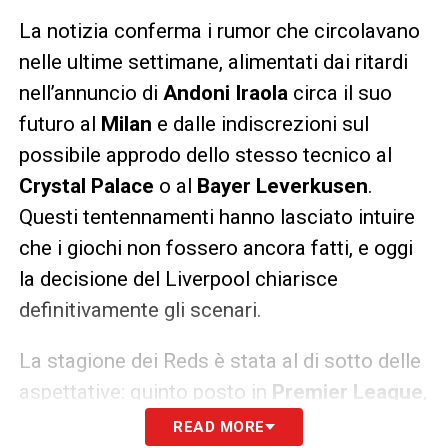
La notizia conferma i rumor che circolavano
nelle ultime settimane, alimentati dai ritardi
nell’annuncio di
Andoni Iraola
circa il suo
futuro al
Milan
e dalle indiscrezioni sul
possibile approdo dello stesso tecnico al
Crystal Palace
o al
Bayer Leverkusen
.
Questi tentennamenti hanno lasciato intuire
che i giochi non fossero ancora fatti, e oggi
la decisione del Liverpool chiarisce
definitivamente gli scenari.
La stagione dei Reds è stata al di sotto delle
aspettative: quinto posto in
Premier League
,
eliminazione ai quarti di
Champions League
READ MORE