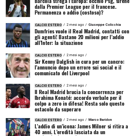
Barcola strega l’Europa: occhio Psg, sirene
dalla Premier League per il francese.
Permanenza o addio (costoso)?
2 mesi ago
Giuseppe Colicchia
CALCIO ESTERO
Dumfries vuole il Real Madrid, contatti con
gli agenti! Bastano 20 milioni per l’addio
all’Inter: la situazione
2 mesi ago
CALCIO ESTERO
Sir Kenny Dalglish in cura per un cancro:
l’annuncio dopo un errore sui social e il
comunicato del Liverpool
2 mesi ago
CALCIO ESTERO
Il Real Madrid brucia la concorrenza per
Ibrahima Konaté: accordo verbale per il
colpo a zero in difesa! Resta solo questo
ostacolo da superare
2 mesi ago
Marco Baridon
CALCIO ESTERO
L’addio di un’icona: James Milner si ritira a
40 anni. L’eredità lasciata da un