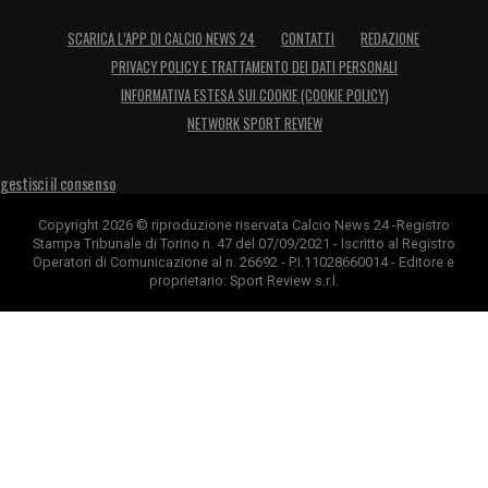
SCARICA L’APP DI CALCIO NEWS 24
CONTATTI
REDAZIONE
PRIVACY POLICY E TRATTAMENTO DEI DATI PERSONALI
INFORMATIVA ESTESA SUI COOKIE (COOKIE POLICY)
NETWORK SPORT REVIEW
gestisci il consenso
Copyright 2026 © riproduzione riservata Calcio News 24 -Registro
Stampa Tribunale di Torino n. 47 del 07/09/2021 - Iscritto al Registro
Operatori di Comunicazione al n. 26692 - P.I.11028660014 - Editore e
proprietario: Sport Review s.r.l.