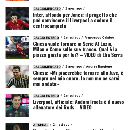
2 mesi ago
CALCIOMERCATO
Inter, affondo per Jones: il progetto che
può convincere il Liverpool a cedere il
centrocampista
2 mesi ago
Francesco Calabrò
CALCIO ESTERO
Chiesa vuole tornare in Serie A! Lazio,
Milan e Como sulle sue tracce. Qual è la
piazza giusta per lui? – VIDEO di Elia Serra
2 mesi ago
Andrea Bargione
CALCIOMERCATO
Chiesa: «Mi piacerebbe tornare alla Juve, è
sempre nel mio cuore. Io non me ne sarei
mai andato»
2 mesi ago
CALCIO ESTERO
Liverpool, ufficiale: Andoni Iraola è il nuovo
allenatore dei Reds – VIDEO
2 mesi ago
ARSENAL