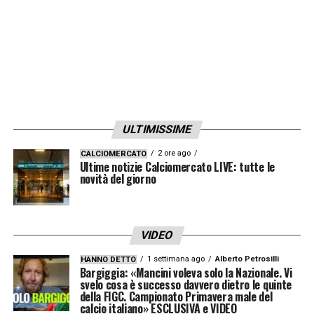
Con il nuovo corso nerazzurro già impostato,
l’Inter continua a considerare Jones un
profilo ideale per qualità, età e margini di
crescita. Il progetto tecnico, unito alla fiducia
mostrata nei suoi confronti, ha già fatto
breccia nel giocatore: ora resta da trovare la
ULTIMISSIME
formula giusta con il Liverpool.
2 ore ago
CALCIOMERCATO
Ultime notizie Calciomercato LIVE: tutte le
Ultime notizie Calciomercato LIVE: tutte le
novità del giorno
novità del giorno
Curtis non sembra rientrare nei piani
VIDEO
di Iraola:
«Una fotocopia di Jones che lo
1 settimana ago
Alberto Petrosilli
HANNO DETTO
farebbe scivolare in basso nelle gerarchie,
Bargiggia: «Mancini voleva solo la Nazionale. Vi
svelo cosa è successo davvero dietro le quinte
ma è anche un possibile assist involontario
della FIGC. Campionato Primavera male del
calcio italiano» ESCLUSIVA e VIDEO