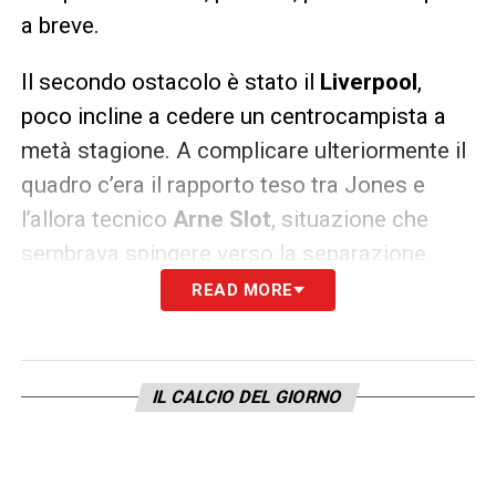
a breve.
Il secondo ostacolo è stato il
Liverpool
,
poco incline a cedere un centrocampista a
metà stagione. A complicare ulteriormente il
quadro c’era il rapporto teso tra Jones e
l’allora tecnico
Arne Slot
, situazione che
sembrava spingere verso la separazione.
READ MORE
L’esonero dell’olandese aveva fatto pensare
a un possibile cambio di rotta, ma l’arrivo di
Andoni Iraola
non ha modificato la posizione
IL CALCIO DEL GIORNO
del club: nessun dietrofront, nessuna
chiusura definitiva.