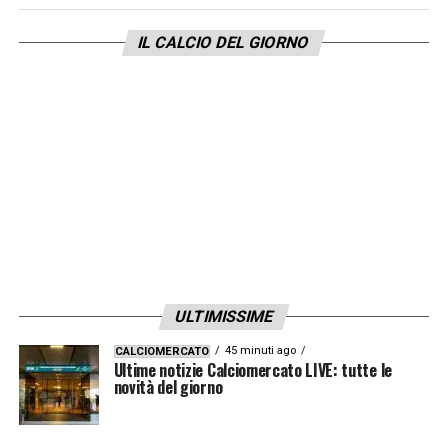
presenze
, trascinando
il Lipsia al terzo
IL CALCIO DEL GIORNO
posto
in classifica e garantendo alla squadra
la fondamentale qualificazione alla prossima
UEFA Champions League.
LA PLAYLIST DELLE NOSTRE TOP NEWS
ULTIMISSIME
45 minuti ago
CALCIOMERCATO
Ultime notizie Calciomercato LIVE: tutte le
novità del giorno