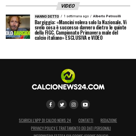
VIDEO
1 settimana ago
Alberto Petrosilli
HANNO DETTO
Bargiggia: «Mancini voleva solo la Nazionale. Vi
svelo cosa è successo davvero dietro le quinte
della FIGC. Campionato Primavera male del
calcio italiano» ESCLUSIVA e VIDEO
SCARICA L’APP DI CALCIO NEWS 24
CONTATTI
REDAZIONE
PRIVACY POLICY E TRATTAMENTO DEI DATI PERSONALI