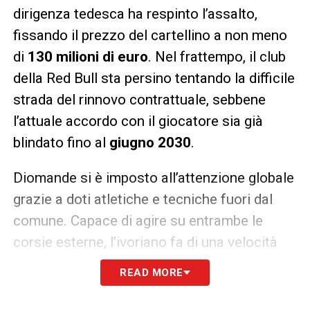
dirigenza tedesca ha respinto l’assalto,
fissando il prezzo del cartellino a non meno
di
130 milioni di euro
. Nel frattempo, il club
della Red Bull sta persino tentando la difficile
strada del rinnovo contrattuale, sebbene
l’attuale accordo con il giocatore sia già
blindato fino al
giugno 2030
.
Diomande si è imposto all’attenzione globale
grazie a doti atletiche e tecniche fuori dal
comune. Capace di agire su entrambe le
corsie esterne, l’ivoriano fa di una velocità
stordente la sua arma letale. Nella passata
READ MORE
stagione in Bundesliga ha impressionato tutti
collezionando
12 reti e 9 assist in 33