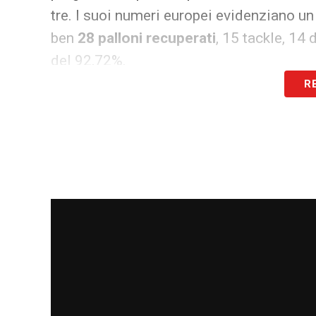
tre. I suoi numeri europei evidenziano u
ben
28 palloni recuperati
, 15 tackle, 14 
del 92,72%.
R
Il confronto statistico in Champ
Statistica
Partite UCL
7
Minuti giocati
506
Precisione passaggi
94%
Palloni recuperati
23
Tackle
7
Passaggi completati
444
Dribbling
1