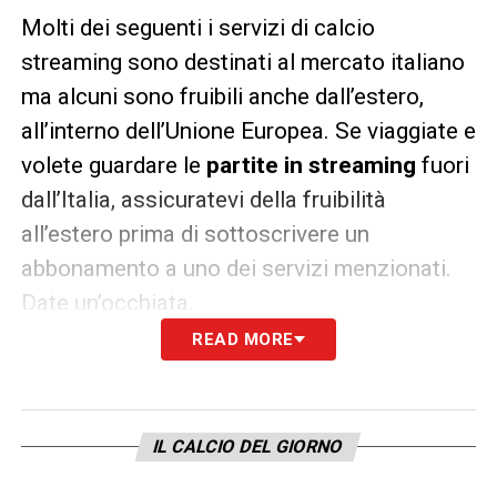
Molti dei seguenti i servizi di calcio
streaming sono destinati al mercato italiano
ma alcuni sono fruibili anche dall’estero,
all’interno dell’Unione Europea. Se viaggiate e
volete guardare le
partite in streaming
fuori
dall’Italia, assicuratevi della fruibilità
all’estero prima di sottoscrivere un
abbonamento a uno dei servizi menzionati.
Date un’occhiata.
READ MORE
Streaming Calcio HD live gratis e a
pagamento: Link a Siti e App
SKY GO
| LINK
IL CALCIO DEL GIORNO