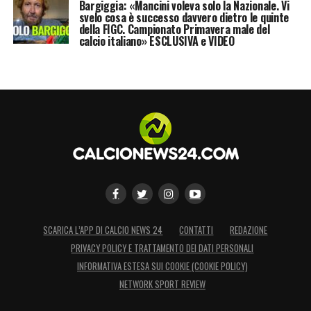
Bargiggia: «Mancini voleva solo la Nazionale. Vi
svelo cosa è successo davvero dietro le quinte
della FIGC. Campionato Primavera male del
calcio italiano» ESCLUSIVA e VIDEO
SCARICA L’APP DI CALCIO NEWS 24
CONTATTI
REDAZIONE
PRIVACY POLICY E TRATTAMENTO DEI DATI PERSONALI
INFORMATIVA ESTESA SUI COOKIE (COOKIE POLICY)
NETWORK SPORT REVIEW