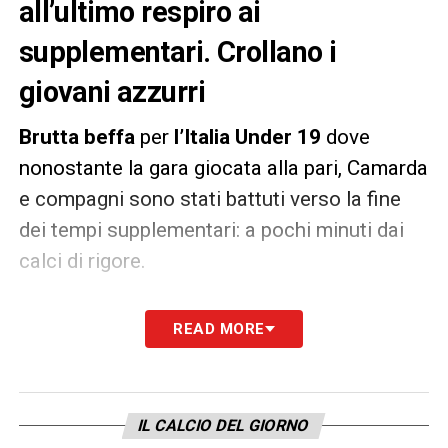
all’ultimo respiro ai
supplementari. Crollano i
giovani azzurri
Brutta beffa
per
l’Italia Under 19
dove
nonostante la gara giocata alla pari, Camarda
e compagni sono stati battuti verso la fine
dei tempi supplementari: a pochi minuti dai
calci di rigore.
Gli azzurri di
Bernardo Corradi
sono stati
READ MORE
vicini all’impresa, per poi arrendersi con una
rete
Fortuny
che è riuscito a spiazzare
Marin. Nulla è servito lo sforzo dell’Italia che
IL CALCIO DEL GIORNO
non va in finale, uscendo comunque da