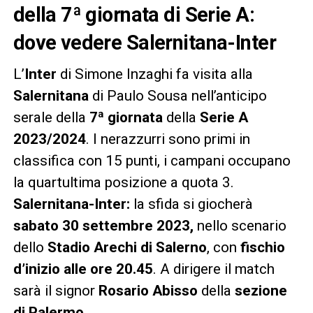
della 7ª giornata di Serie A:
dove vedere Salernitana-Inter
L’
Inter
di Simone Inzaghi fa visita alla
Salernitana
di Paulo Sousa nell’anticipo
serale della
7ª giornata
della
Serie A
2023/2024
. I nerazzurri sono primi in
classifica con 15 punti, i campani occupano
la quartultima posizione a quota 3.
Salernitana-Inter:
la sfida si giocherà
sabato 30 settembre 2023,
nello scenario
dello
Stadio Arechi di Salerno
, con
fischio
d’inizio alle ore 20.45
. A dirigere il match
sarà il signor
Rosario Abisso
della
sezione
di Palermo
.