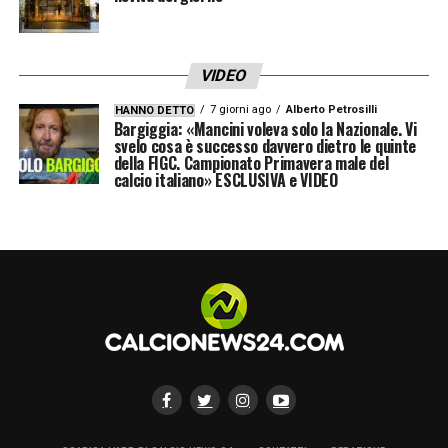
satellite).
La telecronaca di
Salernitana-Inter
su
Sky
VIDEO
sarà affidata a
Andrea Marinozzi
, che sarà
7 giorni ago
Alberto Petrosilli
HANNO DETTO
Bargiggia: «Mancini voleva solo la Nazionale. Vi
affiancato da
Luca Marchegiani
al
svelo cosa è successo davvero dietro le quinte
commento tecnico. Il post partita vedrà
della FIGC. Campionato Primavera male del
calcio italiano» ESCLUSIVA e VIDEO
protagonisti a
“Sky Calcio L’Originale”
con
Alessandro Bonan, Alessandro Costacurta,
Paolo Condò, Gianluca Di Marzio
e
Veronica
Baldaccini.
Segui Salernitana-Inter su DAZN. Attiva
ora
Info e dove vederla