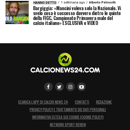
1 settimana ago
Alberto Petrosilli
HANNO DETTO
Bargiggia: «Mancini voleva solo la Nazionale. Vi
svelo cosa è successo davvero dietro le quinte
della FIGC. Campionato Primavera male del
calcio italiano» ESCLUSIVA e VIDEO
SCARICA L’APP DI CALCIO NEWS 24
CONTATTI
REDAZIONE
PRIVACY POLICY E TRATTAMENTO DEI DATI PERSONALI
INFORMATIVA ESTESA SUI COOKIE (COOKIE POLICY)
NETWORK SPORT REVIEW