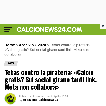
×
Home
»
Archivio
»
2024
»
Tebas contro la pirateria:
«Calcio gratis? Sui social girano tanti link. Meta non
collabora»
2024
Tebas contro la pirateria: «Calcio
gratis? Sui social girano tanti link.
Meta non collabora»
Published
2 anni ago
on
6 Aprile 2024
By
Redazione CalcioNews24