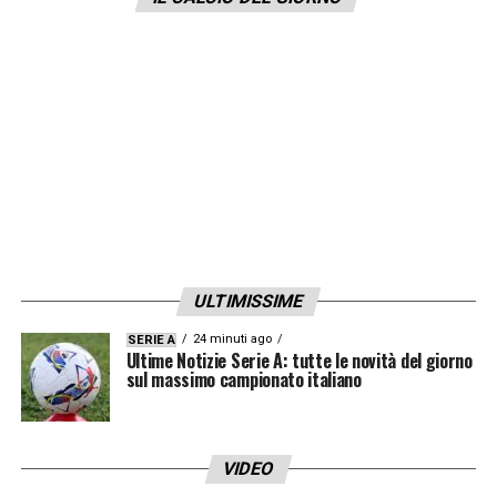
Discord ci sono gruppi da 50.000 o 60.000
persone che ottengono link per visualizzare
contenuti illegalmente. Questo accade
anche su WhatsApp e Meta non sta
collaborando per fare chiarezza su questo
punto».
LA PLAYLIST DELLE NOSTRE TOP NEWS
ULTIMISSIME
24 minuti ago
SERIE A
Ultime Notizie Serie A: tutte le novità del giorno
sul massimo campionato italiano
VIDEO