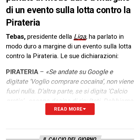
di un evento sulla lotta contro la
Pirateria
Tebas,
presidente della
Liga
,
ha parlato in
modo duro a margine di un evento sulla lotta
contro la Pirateria. Le sue dichiarazioni:
PIRATERIA
–
«Se andate su Google e
digitate ‘Voglio comprare cocaina’, non viene
fuori nulla. D’altra parte, se si digita ‘Calcio
gratis’ , escono decine di risultati. Dobbiamo
READ MORE
combattere la pirateria, perché se ci rubano
il prodotto varrà molto meno. C’è stato un
aumento quasi del 20%, sono miliardi di euro
che stiamo perdendo. Su Telegram e
IL CALCIO DEL GIORNO