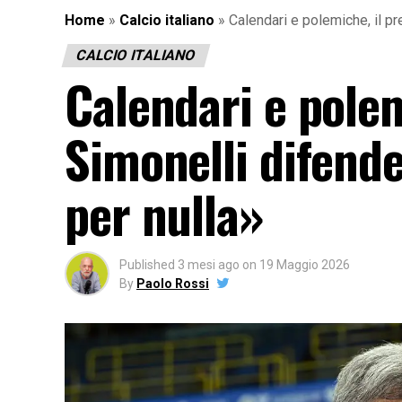
Home
»
Calcio italiano
»
Calendari e polemiche, il p
CALCIO ITALIANO
Calendari e polem
Simonelli difend
per nulla»
Published
3 mesi ago
on
19 Maggio 2026
By
Paolo Rossi