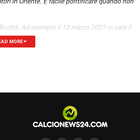
atori in Oriente. È facile pontificare quando non
fficoltà. Ad esempio il 13 marzo 2027 ci sarà il
di Roma. Nella settimana precedente e quella
EAD MORE
amo? Impediamo a Roma o Lazio di giocare?
 tutelare le esigenze dei tifosi. È ciò che ho
 il provvedimento con cui aveva determinato lo
dì e per il principio della contemporaneità anche
er la Champions, avrebbe obbligato 300 mila
 giorno feriale: ci sarebbero stati danni sportivi,
questori di lasciare a noi l’organizzazione del
o hanno la priorità, ma auspico che in futuro