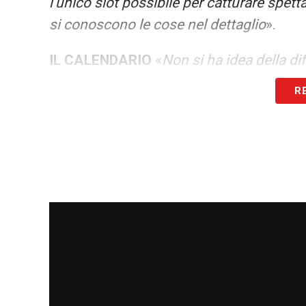
l’unico slot possibile per catturare spett
si conoscono le cose nel dettaglio
».
IL CALENDARIO
«
Non si ha idea della di
Sei Nazioni, il giorno dopo la Maratona 
R
seguente le coppe europee. Cosa facci
Come presidente della Lega ho l’obbligo di
spiegato anche al prefetto di Roma. Con
slittamento del derby alle 20.45 del lune
delle altre 4 sfide di squadre in corsa p
tifosi a seguire i match spostandosi in un
sociali ed economici
»..
IL FUTURO
«
Vorrei chiedere a prefetti e 
calendario. Le esigenze di ordine pubblic