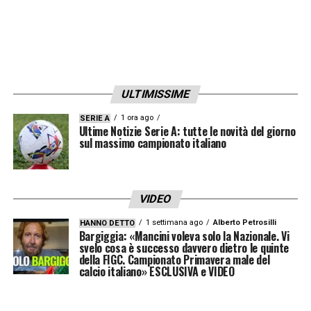
37ª giornata: Bournemouth‑Manchester City
38ª giornata: Manchester City‑Aston Villa
Cosa succede in caso di arrivo a pari
ULTIMISSIME
punti
1 ora ago
SERIE A
Ultime Notizie Serie A: tutte le novità del giorno
sul massimo campionato italiano
Lo scenario non è da escludere. In caso di
parità, il regolamento Premier prevede come
primo criterio la
differenza reti
: al momento
VIDEO
Arsenal e City sono entrambe a +43. Il
1 settimana ago
Alberto Petrosilli
HANNO DETTO
secondo criterio è quello degli
scontri
Bargiggia: «Mancini voleva solo la Nazionale. Vi
svelo cosa è successo davvero dietro le quinte
diretti
, che vede la squadra di Guardiola in
della FIGC. Campionato Primavera male del
calcio italiano» ESCLUSIVA e VIDEO
vantaggio.