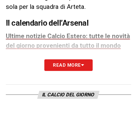
sola per la squadra di Arteta.
Il calendario dell’Arsenal
Ultime notizie Calcio Estero: tutte le novità
del giorno provenienti da tutto il mondo
38ª giornata: Crystal Palace‑Arsenal Oltre alla
READ MORE
Premier, i Gunners saranno protagonisti anche in
Champions League, con la finale del 30 maggio
contro il PSG. Prima, però, c’è da chiudere il
discorso in campionato.
IL CALCIO DEL GIORNO
Il calendario del Manchester City
La vittoria dell’Arsenal ha fatto scivolare il
City a –5, ma un successo contro il
Bournemouth riporterebbe tutto a –2.