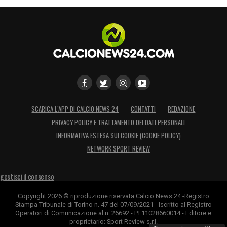
LA PLAYLIST DELLE NOSTRE TOP NEWS
SCARICA L’APP DI CALCIO NEWS 24
CONTATTI
REDAZIONE
PRIVACY POLICY E TRATTAMENTO DEI DATI PERSONALI
INFORMATIVA ESTESA SUI COOKIE (COOKIE POLICY)
NETWORK SPORT REVIEW
gestisci il consenso
Copyright 2026 © riproduzione riservata Calcio News 24 -Registro
Stampa Tribunale di Torino n. 47 del 07/09/2021 - Iscritto al Registro
Operatori di Comunicazione al n. 26692 - P.I.11028660014 - Editore e
proprietario: Sport Review s.r.l.