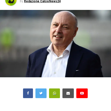
By
Redazione CalcioNews24