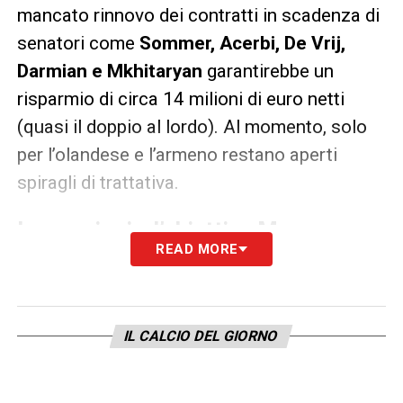
mancato rinnovo dei contratti in scadenza di
senatori come
Sommer, Acerbi, De Vrij,
Darmian e Mkhitaryan
garantirebbe un
risparmio di circa 14 milioni di euro netti
(quasi il doppio al lordo). Al momento, solo
per l’olandese e l’armeno restano aperti
spiragli di trattativa.
Le cessioni e l’obiettivo Marco
READ MORE
Palestra
La fetta più corposa del tesoretto arriverà
dalle cessioni eccellenti. I principali indiziati
IL CALCIO DEL GIORNO
a lasciare Milano sono
Davide Frattesi
e
Luis Henrique
. Per l’ex centrocampista del