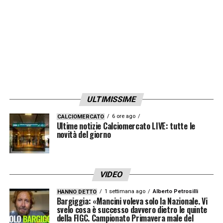
Sassuolo, reduce da un’annata altalenante,
l’Inter conta di incassare tra i
20 e i 25
milioni di euro
. Il brasiliano Luis Henrique,
invece, non ha mai convinto del tutto e
saluterà in estate per fare spazio all’obiettivo
numero uno in entrata:
Marco Palestra
dell’Atalanta, profilo che rispecchia
ULTIMISSIME
perfettamente la filosofia societaria basata
6 ore ago
CALCIOMERCATO
Ultime notizie Calciomercato LIVE: tutte le
su
“un mix tra giovani italiani e stranieri
novità del giorno
esperti”
.
Infine, restano da valutare le ultime due
VIDEO
grandi variabili di mercato.
Benjamin Pavard
1 settimana ago
Alberto Petrosilli
HANNO DETTO
rientrerà dal prestito al Marsiglia ma verrà
Bargiggia: «Mancini voleva solo la Nazionale. Vi
svelo cosa è successo davvero dietro le quinte
immediatamente ceduto per monetizzare
della FIGC. Campionato Primavera male del