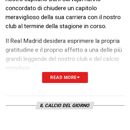
concordato di chiudere un capitolo
meraviglioso della sua carriera con il nostro
club al termine della stagione in corso.
Il Real Madrid desidera esprimere la propria
gratitudine e il proprio affetto a una delle più
grandi leggende del nostro club e del calcio
mondiale.
READ MORE
Carvajal è uno dei cinque giocatori che nella
storia del calcio sono riusciti a vincere 6
Coppe dei Campioni, e ha fatto parte di una
IL CALCIO DEL GIORNO
squadra che è stata protagonista di una delle
epoche più brillanti della nostra storia.