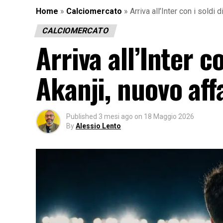
Home
»
Calciomercato
»
Arriva all’Inter con i soldi
CALCIOMERCATO
Arriva all’Inter c
Akanji, nuovo aff
Published
3 mesi ago
on
18 Maggio 2026
By
Alessio Lento