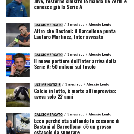
Juve, l’esterno sinistro lo manda De Zerbi e
conosce già la Serie A
3 mesi ago
Alessio Lento
CALCIOMERCATO
Altro che Bastoni: il Barcellona punta
Lautaro Martinez, Inter avvisata
3 mesi ago
Alessio Lento
CALCIOMERCATO
Il nuovo portiere dell’Inter arriva dalla
Serie A: 50 milioni sul tavolo
3 mesi ago
Alessio Lento
ULTIME NOTIZIE
Calcio in lutto, è morto all’improvviso:
aveva solo 22 anni
3 mesi ago
Alessio Lento
CALCIOMERCATO
Ecco perché sta saltando la cessione di
Bastoni al Barcellona: c’è un grosso
ostacolo da superare