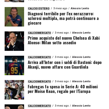
3 mesi ago
Alessio Lento
CALCIO ESTERO
Diagnosi terribile per l’ex nerazzurro:
sclerosi multipla, ma potrà continuare a
giocare
3 mesi ago
Alessio Lento
CALCIOMERCATO
Primo acquisto del nuovo Chelsea di Xabi
Alonso: Milan sotto assedio
3 mesi ago
Alessio Lento
CALCIOMERCATO
Arriva all’Inter con i soldi di Bastoni: dopo
Akanji, nuovo affare con Guardiola
3 mesi ago
Alessio Lento
CALCIOMERCATO
Fabregas fa spesa in Serie A: 40 milioni
per Moise Kean, regalo per l’Europa
3 mesi ago
Alessio Lento
CALCIOMERCATO