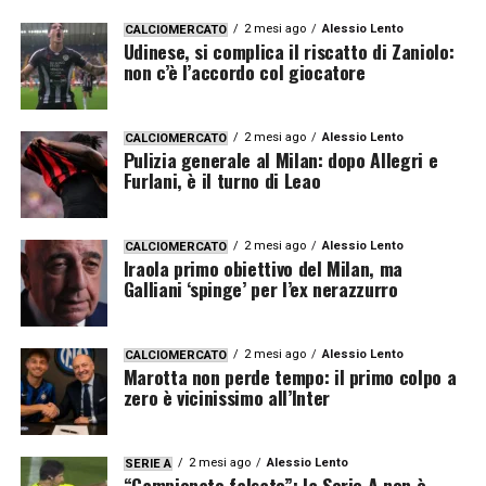
2 mesi ago
Alessio Lento
CALCIOMERCATO
Udinese, si complica il riscatto di Zaniolo:
non c’è l’accordo col giocatore
2 mesi ago
Alessio Lento
CALCIOMERCATO
Pulizia generale al Milan: dopo Allegri e
Furlani, è il turno di Leao
2 mesi ago
Alessio Lento
CALCIOMERCATO
Iraola primo obiettivo del Milan, ma
Galliani ‘spinge’ per l’ex nerazzurro
2 mesi ago
Alessio Lento
CALCIOMERCATO
Marotta non perde tempo: il primo colpo a
zero è vicinissimo all’Inter
2 mesi ago
Alessio Lento
SERIE A
“Campionato falsato”: la Serie A non è