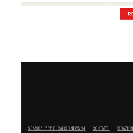
R
SCARICA L’APP DI CALCIO NEWS 24
CONTATTI
REDAZION