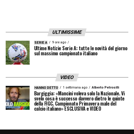
breve periodo. E la caccia di De Laurentiis
continua.
LA PLAYLIST DELLE NOSTRE TOP NEWS
ULTIMISSIME
9 ore ago
SERIE A
Ultime Notizie Serie A: tutte le novità del giorno
sul massimo campionato italiano
VIDEO
1 settimana ago
Alberto Petrosilli
HANNO DETTO
Bargiggia: «Mancini voleva solo la Nazionale. Vi
svelo cosa è successo davvero dietro le quinte
della FIGC. Campionato Primavera male del
calcio italiano» ESCLUSIVA e VIDEO