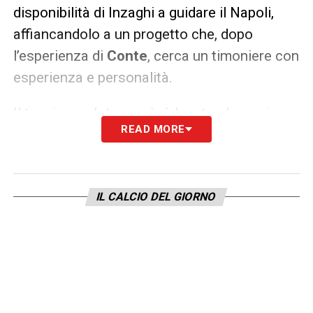
disponibilità di Inzaghi a guidare il Napoli,
affiancandolo a un progetto che, dopo
l’esperienza di
Conte
, cerca un timoniere con
esperienza e personalità.
Il tecnico ex Inter, però, è legato al proprio
READ MORE
attuale club, l’
Al‑Hilal
, per almeno un’altra
stagione, con un
contratto
decisamente
importante dal punto di vista economico.
IL CALCIO DEL GIORNO
Il fatto che Inzaghi non si liberi ora non vuol
dire che abbia definitivamente escluso
Napoli o che non rimanga un’opzione futura,
semplicemente ha priorità e impegni che lo
tengono lontano da questo tipo di scelta nel