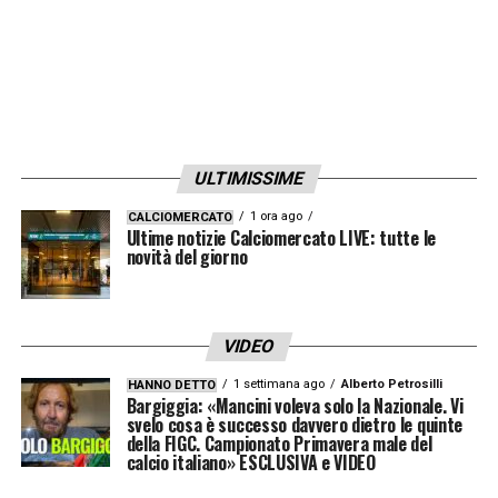
improvvisamente
, lasciando sotto
shock
la
comunità calcistica locale.
Le prime informazioni parlano di
cause
naturali
, anche se attorno a episodi del
genere resta sempre quel senso di vuoto che
ULTIMISSIME
rende difficile trovare spiegazioni immediate.
1 ora ago
CALCIOMERCATO
Ultime notizie Calciomercato LIVE: tutte le
Nato in Marocco, viveva a Madrid ed era
novità del giorno
molto apprezzato sia dai colleghi sia dalle
società con cui aveva lavorato.
VIDEO
La
Federazione Reale di Castiglia e Leon
ha
1 settimana ago
Alberto Petrosilli
HANNO DETTO
Bargiggia: «Mancini voleva solo la Nazionale. Vi
comunicato la notizia attraverso i propri
svelo cosa è successo davvero dietro le quinte
della FIGC. Campionato Primavera male del
canali ufficiali, esprimendo
vicinanza alla
calcio italiano» ESCLUSIVA e VIDEO
famiglia
, agli amici e a tutto il mondo