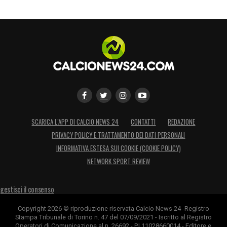
arbitrale.
LA PLAYLIST DELLE NOSTRE TOP NEWS
SCARICA L’APP DI CALCIO NEWS 24
CONTATTI
REDAZIONE
PRIVACY POLICY E TRATTAMENTO DEI DATI PERSONALI
INFORMATIVA ESTESA SUI COOKIE (COOKIE POLICY)
NETWORK SPORT REVIEW
gestisci il consenso
Copyright 2026 © riproduzione riservata Calcio News 24 -Registro
Stampa Tribunale di Torino n. 47 del 07/09/2021 - Iscritto al Registro
Operatori di Comunicazione al n. 26692 - P.I.11028660014 - Editore e