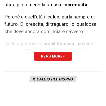
stata più o meno la stessa:
incredulità
.
Perché a quell’età il calcio parla sempre di
futuro. Di crescita, di traguardi, di qualcosa
che deve ancora cominciare davvero.
Quel ragazzo era
Ismail Bouissa
, giovane
arbitro di
22 anni
, membro del
Comitato
READ MORE
Tecnico Arbitrale di Avila
.
Una notizia che ha colpito il
calcio spagnolo
IL CALCIO DEL GIORNO
Secondo quanto riportato da SportMediaset
e dai media spagnoli, Bouissa sarebbe
morto