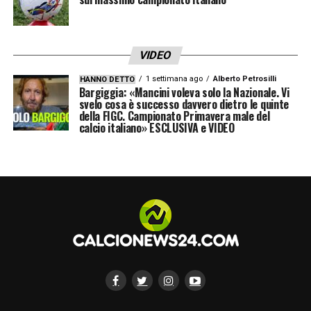
Lega
Ezio Simonelli
, accanto al presidente
nerazzurro
Giuseppe Marotta
. Presenti
anche
Piero Ausilio
,
Dario Baccin
,
Javier
VIDEO
Zanetti
e i rappresentanti di
Oaktree
,
1 settimana ago
Alberto Petrosilli
HANNO DETTO
Bargiggia: «Mancini voleva solo la Nazionale. Vi
Alejandro Cano
e
Katherine Ralph
.
svelo cosa è successo davvero dietro le quinte
della FIGC. Campionato Primavera male del
calcio italiano» ESCLUSIVA e VIDEO