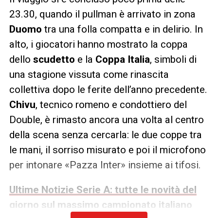
23.30, quando il pullman è arrivato in zona
Duomo
tra una folla compatta e in delirio. In
alto, i giocatori hanno mostrato la coppa
dello
scudetto
e la
Coppa Italia
, simboli di
una stagione vissuta come rinascita
collettiva dopo le ferite dell’anno precedente.
Chivu
, tecnico romeno e condottiero del
Double, è rimasto ancora una volta al centro
della scena senza cercarla: le due coppe tra
le mani, il sorriso misurato e poi il microfono
per intonare «Pazza Inter» insieme ai tifosi.
Ultime Notizie Serie A: tutte le novità del
giorno sul massimo campionato italiano