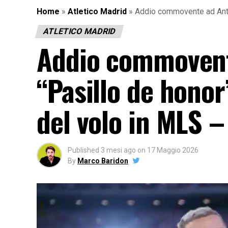
Home
»
Atletico Madrid
»
Addio commovente ad Antoi
ATLETICO MADRID
Addio commovent
“Pasillo de honor
del volo in MLS 
Published
3 mesi ago
on
17 Maggio 2026
By
Marco Baridon