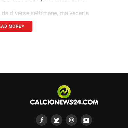
ia da diverse settimane, ma vederla
rmalmente sancito la fine di un’epoca per il club
EAD MORE
ciomercato
un sostituto all’altezza per non
gione di Liga.
ll’Orlando City
orte di una nuova ed entusiasmante avventura
 del mondo 2018
giocherà in MLS all’Orlando
zato un vero e proprio colpo da novanta per
 del campionato americano.
le per lo stile di vita statunitense e per gli
are il progetto calcistico della Florida si sposa