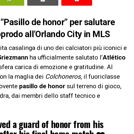
Pasillo de honor” per salutare
pprodo all’Orlando City in MLS
ita casalinga di uno dei calciatori più iconici e
Griezmann
ha ufficialmente salutato l’
Atlético
sfera carica di emozione e gratitudine. Al
con la maglia dei
Colchoneros
, il fuoriclasse
movente
pasillo de honor
sul terreno di gioco,
adra, dai membri dello staff tecnico e
ved a guard of honor from his
fter his final home match ❤️