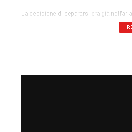
La decisione di separarsi era già nell’ar
concretizzarsi sul rettangolo verde ha fo
R
madrileno, che ora dovrà trovare sul
cal
perdere competitività nella prossima sta
Il futuro in MLS: Griezmann vola a
Per “Le Petit Prince” si aprono ora le p
professionale oltreoceano. Il campione
City
, franchigia statunitense che ha piaz
innalzare il livello tecnico e mediatico
Griezmann non ha mai nascosto il suo debo
sport d’oltreatlantico, e la scelta di spos