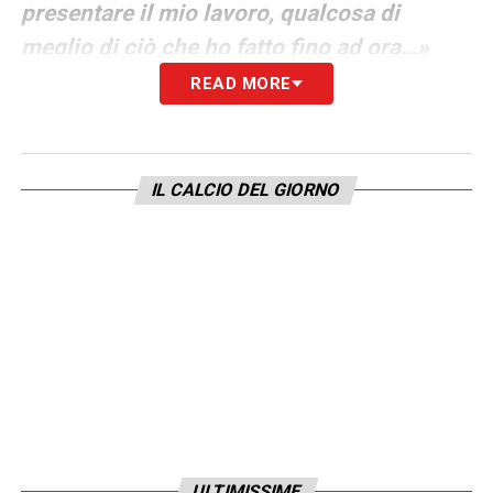
presentare il mio lavoro, qualcosa di
meglio di ciò che ho fatto fino ad ora…»
READ MORE
L’ex ct azzurro ha ereditato la squadra al
settimo posto a ottobre e, dopo sette mesi di
gestione, si ritrova in sesta posizione con un
IL CALCIO DEL GIORNO
distacco di 18 lunghezze dalla vetta. Un
cammino altalenante che Spalletti difende
con fermezza, attirandosi però le dure
contestazioni dei tifosi sui social network:
«Il giudizio che do alla Juventus è positivo,
abbiamo fatto un grande percorso che solo
gli episodi non hanno trasformato in
grandissimo. Da quando ci sono io è
ULTIMISSIME