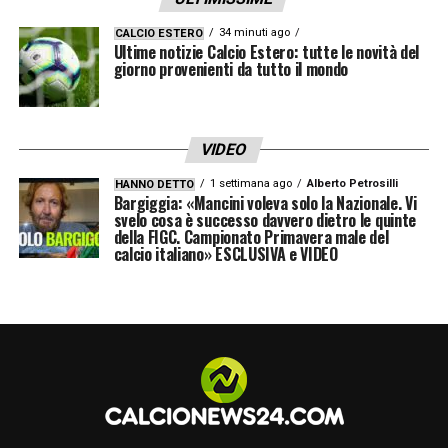
andata così, siamo comunque in Europa
League, non era scontato esserci… e non è
34 minuti ago
CALCIO ESTERO
Ultime notizie Calcio Estero: tutte le novità del
ancora finita»
giorno provenienti da tutto il mondo
Spalletti si assume le colpe e
VIDEO
difende la squadra
1 settimana ago
Alberto Petrosilli
HANNO DETTO
Davanti allo spettro del fallimento europeo,
Bargiggia: «Mancini voleva solo la Nazionale. Vi
svelo cosa è successo davvero dietro le quinte
l’allenatore di Certaldo si è assunto le proprie
della FIGC. Campionato Primavera male del
calcio italiano» ESCLUSIVA e VIDEO
responsabilità, tentando di blindare lo
spogliatoio dalle critiche mediatiche:
«Se non riusciamo a reagire dal punto di
vista mentale, il primo responsabile sono
io. Evidentemente devo tornare a studiare
di più, devo mettermi in discussione io,