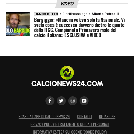
VIDEO
1 settimana ago
Alberto Petrosilli
HANNO DETTO
Bargiggia: «Mancini voleva solo la Nazionale. Vi
svelo cosa è successo davvero dietro le quinte
della FIGC. Campionato Primavera male del
calcio italiano» ESCLUSIVA e VIDEO
SCARICA L’APP DI CALCIO NEWS 24
CONTATTI
REDAZIONE
PRIVACY POLICY E TRATTAMENTO DEI DATI PERSONALI
INFORMATIVA ESTESA SUI COOKIE (COOKIE POLICY)