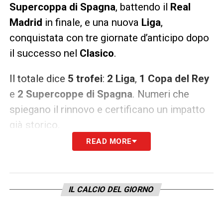
Supercoppa di Spagna
, battendo il
Real
Madrid
in finale, e una nuova
Liga
,
conquistata con tre giornate d’anticipo dopo
il successo nel
Clasico
.
Il totale dice
5 trofei
:
2 Liga
,
1 Copa del Rey
e
2 Supercoppe di Spagna
. Numeri che
spiegano il rinnovo e certificano un impatto
già storico.
READ MORE
Ultime notizie Calcio Estero: tutte le novità
del giorno provenienti da tutto il mondo
IL CALCIO DEL GIORNO
IL COMUNICATO
– «Il Barcellona e Hansi
Flick hanno raggiunto un accordo per il
prolungamento del suo contratto, che lo