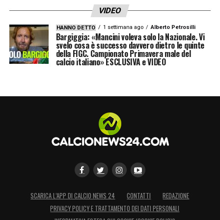
VIDEO
1 settimana ago
Alberto Petrosilli
HANNO DETTO
Bargiggia: «Mancini voleva solo la Nazionale. Vi
svelo cosa è successo davvero dietro le quinte
della FIGC. Campionato Primavera male del
calcio italiano» ESCLUSIVA e VIDEO
SCARICA L’APP DI CALCIO NEWS 24
CONTATTI
REDAZIONE
PRIVACY POLICY E TRATTAMENTO DEI DATI PERSONALI