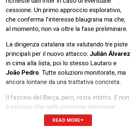
richieste dall’Inter in caso di eventuale
cessione. Un primo approccio esplorativo,
che conferma l’interesse blaugrana ma che,
al momento, non va oltre la fase preliminare.
La dirigenza catalana sta valutando tre piste
principali per il nuovo attacco:
Julián Álvarez
in cima alla lista, poi lo stesso Lautaro e
João Pedro
. Tutte soluzioni monitorate, ma
ancora lontane da una trattativa concreta.
Il fascino del Barça, però, resta intatto. E non
è escluso che nelle prossime settimane
possano esserci nuovi contatti tra il club e
READ MORE
l’entourage del capitano nerazzurro, anche
se l’Inter considera Lautaro un pilastro del