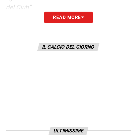
del Club”.
READ MORE
Ultime Notizie Serie A: tutte le novità del
giorno sul massimo campionato italiano
IL CALCIO DEL GIORNO
LA PLAYLIST DELLE NOSTRE TOP NEWS
ULTIMISSIME