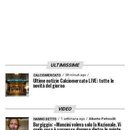
ULTIMISSIME
58 minuti ago
CALCIOMERCATO
Ultime notizie Calciomercato LIVE: tutte le
novità del giorno
VIDEO
1 settimana ago
Alberto Petrosilli
HANNO DETTO
Bargiggia: «Mancini voleva solo la Nazionale. Vi
svelo cosa è successo davvero dietro le quinte