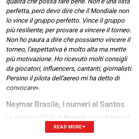
qualità che possa fare bene. Non è una lista
perfetta, però devo dire che il Mondiale non
lo vince il gruppo perfetto. Vince il gruppo
più resiliente, per provare a vincere il torneo.
Non ho paura a dire che possiamo vincere il
torneo, l’aspettativa è molto alta ma mette
più motivazione. Ho ricevuto molti consigli
da giocatori, influencers, cantanti, giornalisti.
Persino il pilota dell’aereo mi ha detto di
convocare
».
Neymar Brasile, i numeri al Santos
La stagione 2026 di
Neymar
con il
Santos
è
stata positiva, soprattutto considerando il
READ MORE
percorso di recupero dopo i problemi fisici