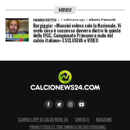
VIDEO
Ultime notizie Calcio Estero: tutte le novità
1 settimana ago
Alberto Petrosilli
HANNO DETTO
del giorno provenienti da tutto il mondo
Bargiggia: «Mancini voleva solo la Nazionale. Vi
svelo cosa è successo davvero dietro le quinte
della FIGC. Campionato Primavera male del
La lista completa dei convocati
calcio italiano» ESCLUSIVA e VIDEO
Portieri:
Alisson
,
Ederson
,
Weverton
Difensori:
Alex Sandro
,
Bremer
,
Danilo
,
Douglas
Santos
,
Gabriel Magalhaes
,
Ibanez
,
Leo
Pereira
,
Marquinhos
,
Wesley
Centrocampisti:
SCARICA L’APP DI CALCIO NEWS 24
CONTATTI
REDAZIONE
Bruno Guimaraes
,
Casemiro
,
Danilo
,
PRIVACY POLICY E TRATTAMENTO DEI DATI PERSONALI