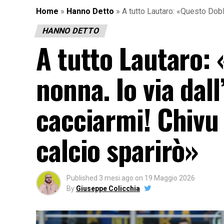
Home
»
Hanno Detto
»
A tutto Lautaro: «Questo Dobl
HANNO DETTO
A tutto Lautaro:
nonna. Io via dal
cacciarmi! Chivu 
calcio sparirò»
Published
3 mesi ago
on
19 Maggio 2026
By
Giuseppe Colicchia