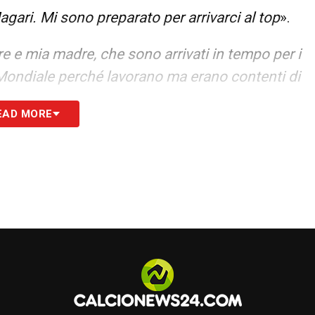
agari. Mi sono preparato per arrivarci al top
».
e e mia madre, che sono arrivati in tempo per i
Mondiale perché lavorano ma erano contenti di
EAD MORE
a mia nonna, che non sta bene: mi ha fatto
 scuola dove studiavo e io l’aiutavo per farla
sul mio braccio (mostra il tatuaggio, nda). Mi
è dedicato a lei
».
dre era calciatore. Quando è diventato
ha lasciato il lavoro di meccanico aereo alla
 sua squadra di calcio è retrocessa, i soldi non
i è reinventato infermiere per le persone