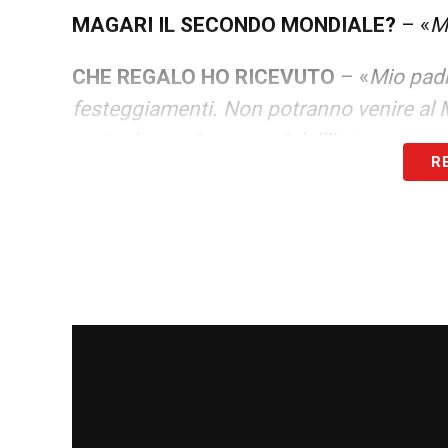
MAGARI IL SECONDO MONDIALE?
– «
M
CHE REGALO HO RICEVUTO
– «
Mio padr
festeggiamenti. Non potranno venire al 
partecipare ai successi dell’Inter
».
R
IL PIU’ BEL MESSAGGIO RICEVUTO
– «
D
emozionare. Quando ero piccolo, puliva la
finire in fretta. Si chiama Olga ed è qui, 
spiace che ora siamo distanti. Il doblete 
L’INFANZIA DIFFICILE
– «
Spiego. Mio pa
professionista, raggiungendo la serie B, 
base navale di Bahia Blanca. E siccome la
erano tanti per mantenere una famiglia. S