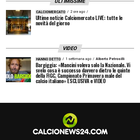
ULTIMISSIME
ancora apertissima. Il punto fermo è uno
2 ore ago
CALCIOMERCATO
solo: sul tema dell’autonomia federale,
UEFA
Ultime notizie Calciomercato LIVE: tutte le
novità del giorno
e
FIFA
hanno da sempre una linea
rigidissima.
VIDEO
LA PLAYLIST DELLE NOSTRE TOP NEWS
1 settimana ago
Alberto Petrosilli
HANNO DETTO
Bargiggia: «Mancini voleva solo la Nazionale. Vi
svelo cosa è successo davvero dietro le quinte
della FIGC. Campionato Primavera male del
calcio italiano» ESCLUSIVA e VIDEO