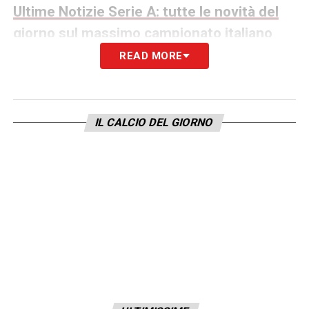
Ultime Notizie Serie A: tutte le novità del
giorno sul massimo campionato italiano
READ MORE
In questo contesto si inserisce anche la
prudenza del presidente del
CONI
Luciano
Buonfiglio
. Il quadro statutario, infatti, non
IL CALCIO DEL GIORNO
consente scorciatoie: un eventuale
commissariamento dovrebbe poggiare su
presupposti giuridici solidi e passare anche
attraverso un voto della
Giunta CONI
. È uno
scenario che il CONI continua a trattare con
grande cautela, anche per evitare
contenziosi amministrativi o ricorsi. Per
questo, al netto del clamore mediatico e
delle spinte politiche, la questione resta