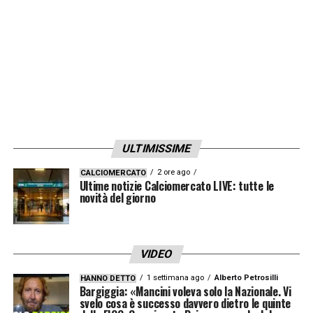
lascia ovviamente impregiudicata qualsiasi
indagine o procedimento disciplinare che
possa successivamente derivare da tale
comportamento o essere ad esso
collegato
».
La linea scelta è quindi più prudente: niente
ULTIMISSIME
automatismi, ma possibilità di ammonizione
se il comportamento sarà ritenuto
2 ore ago
CALCIOMERCATO
Ultime notizie Calciomercato LIVE: tutte le
antisportivo.
novità del giorno
Regole IFAB, niente rosso
VIDEO
automatico per l’abbandono del
campo
1 settimana ago
Alberto Petrosilli
HANNO DETTO
Bargiggia: «Mancini voleva solo la Nazionale. Vi
svelo cosa è successo davvero dietro le quinte