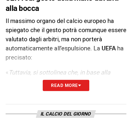
alla bocca
Il massimo organo del calcio europeo ha
spiegato che il gesto potrà comunque essere
valutato dagli arbitri, ma non porterà
automaticamente all’espulsione. La
UEFA
ha
precisato:
«
Tuttavia, si sottolinea che, in base alla
valutazione di ciascuna situazione
READ MORE
(confronti, reazioni, ecc.), gli arbitri potranno
considerare il gesto di coprirsi la bocca nel
tentativo di occultare una comunicazione
IL CALCIO DEL GIORNO
come un comportamento antisportivo da
sanzionare con un cartellino giallo. Ciò