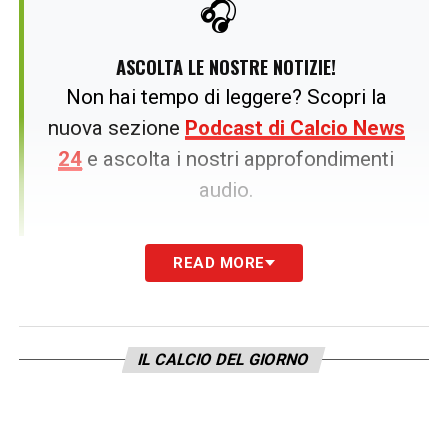
🎧
ASCOLTA LE NOSTRE NOTIZIE!
Non hai tempo di leggere? Scopri la
nuova sezione
Podcast di Calcio News
24
e ascolta i nostri approfondimenti
audio.
READ MORE
Numero due: Firmino e l’anti-Arsenal.
Ai
tempi del Liverpool, il brasiliano aveva una
clausola rescissoria mostruosa da quasi
IL CALCIO DEL GIORNO
100 milioni. Questa cifra valeva per qualsiasi
squadra al mondo disposta a pagarla.
Qualsiasi, tranne una: l’Arsenal. I dirigenti