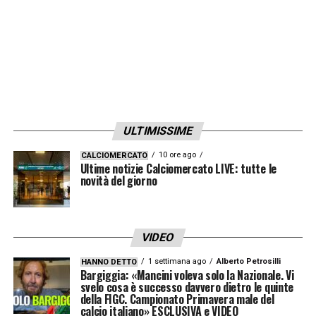
dei reds non avevano ancora digerito uno
sgarbo di mercato fatto dai Gunners anni
prima per Luis Suarez, e per vendetta lo
misero letteralmente nero su bianco sul
contratto di Firmino!
ULTIMISSIME
Numero tre: Stefan Schwarz e i viaggi
intergalattici. Anno 1999.
10 ore ago
Il centrocampista
CALCIOMERCATO
Ultime notizie Calciomercato LIVE: tutte le
svedese firma per il Sunderland. Il club
novità del giorno
scopre che il giocatore ha l’ossessione per lo
spazio e vuole prenotare uno dei primissimi
VIDEO
voli commerciali fuori dall’atmosfera.
La
1 settimana ago
Alberto Petrosilli
HANNO DETTO
dirigenza va nel panico totale e fa
Bargiggia: «Mancini voleva solo la Nazionale. Vi
svelo cosa è successo davvero dietro le quinte
aggiungere la “Space Clause”: se lasci il
della FIGC. Campionato Primavera male del
calcio italiano» ESCLUSIVA e VIDEO
pianeta Terra, il tuo contratto è stracciato