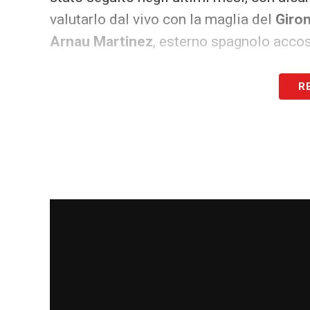
valutarlo dal vivo con la maglia del
Giro
Arnau Martinez
, esterno spagnolo accost
Ultime notizie Calciomercato LIVE: tutte
R
Il centrocampista marocchino avrebbe sup
tra gli obiettivi concreti per la
Viola
che v
duttilità
: può giocare da
regista
, ruolo i
anche da
mezzala
, sfruttando conduzione
piede.
Ounahi Fiorentina, carriera e nume