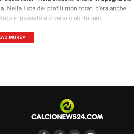
na
. Nella lista dei profili monitorati c’era anche
ato in passato a diversi club italiani.
 le novità del giorno
EAD MORE
erato una prima selezione interna ed è finito
errà. Alla Fiorentina piace soprattutto per la sua
n cui servirebbe un’alternativa a
Nicolò Fagioli
, ma
, tecnica e capacità di rompere le linee palla al
ri recenti