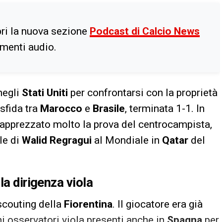
ri la nuova sezione
Podcast di Calcio News
imenti audio.
 negli
Stati Uniti
per confrontarsi con la proprietà
 sfida tra
Marocco
e
Brasile
, terminata 1-1. In
apprezzato molto la prova del centrocampista,
le di
Walid Regragui
al Mondiale in
Qatar
del
la dirigenza viola
scouting della
Fiorentina
. Il giocatore era già
ni osservatori viola presenti anche in
Spagna
per