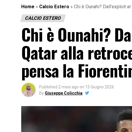
Home
»
Calcio Estero
»
Chi è Ounahi? Dall’exploit al
CALCIO ESTERO
Chi è Ounahi? Dal
Qatar alla retroc
pensa la Fiorenti
Published
2 mesi ago
on
15 Giugno 2026
By
Giuseppe Colicchia