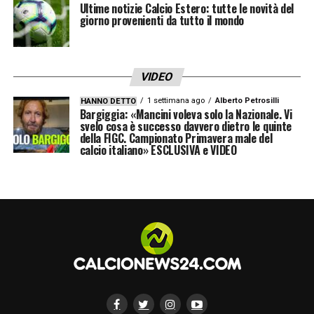
Ultime notizie Calcio Estero: tutte le novità del
ricordato anche
giorno provenienti da tutto il mondo
le vittorie contro Arsenal e
Manchester City nel giro di pochi giorni
:
«Farlo nella stessa settimana ci ha fatto
VIDEO
capire che potevamo competere anche
1 settimana ago
Alberto Petrosilli
HANNO DETTO
contro le grandi squadre. All’epoca il City
Bargiggia: «Mancini voleva solo la Nazionale. Vi
svelo cosa è successo davvero dietro le quinte
non perdeva da quasi un anno intero. Dopo
della FIGC. Campionato Primavera male del
calcio italiano» ESCLUSIVA e VIDEO
quella partita iniziarono una serie negativa,
ma in quel momento batterli era qualcosa di
enorme».
Sul rapporto con lo spogliatoio
, Iraola ha
mostrato grande affetto:
«Giochiamo a quiz
sul calcio, scherziamo tanto… sono cose che
ci fanno stare bene insieme. Lo dico