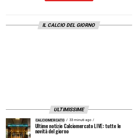
Iraola, dunque, resta in fase di riflessione.
Il Milan ha già avviato i primi contatti con l’ex
Bournemouth, ma la concorrenza di altri club
IL CALCIO DEL GIORNO
europei è concreta e potrebbe influenzare la
decisione finale del tecnico.
LA PLAYLIST DELLE NOSTRE TOP NEWS
ULTIMISSIME
33 minuti ago
CALCIOMERCATO
Ultime notizie Calciomercato LIVE: tutte le
novità del giorno