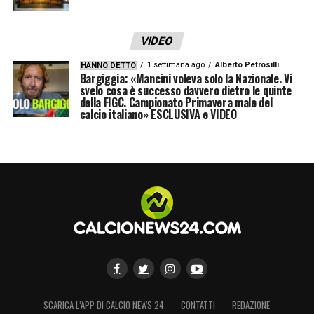
VIDEO
1 settimana ago
Alberto Petrosilli
HANNO DETTO
Bargiggia: «Mancini voleva solo la Nazionale. Vi
svelo cosa è successo davvero dietro le quinte
della FIGC. Campionato Primavera male del
calcio italiano» ESCLUSIVA e VIDEO
SCARICA L’APP DI CALCIO NEWS 24
CONTATTI
REDAZIONE