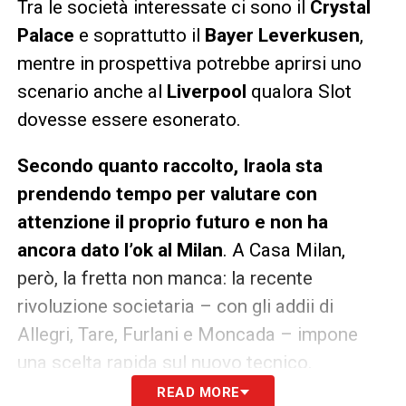
Tra le società interessate ci sono il
Crystal
Palace
e soprattutto il
Bayer Leverkusen
,
mentre in prospettiva potrebbe aprirsi uno
scenario anche al
Liverpool
qualora Slot
dovesse essere esonerato.
Secondo quanto raccolto, Iraola sta
prendendo tempo per valutare con
attenzione il proprio futuro e non ha
ancora dato l’ok al Milan
. A Casa Milan,
però, la fretta non manca: la recente
rivoluzione societaria – con gli addii di
Allegri, Tare, Furlani e Moncada – impone
una scelta rapida sul nuovo tecnico.
READ MORE