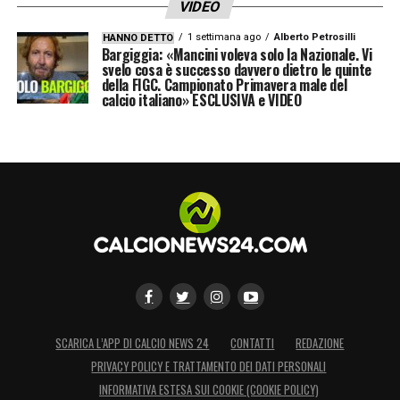
VIDEO
1 settimana ago
Alberto Petrosilli
HANNO DETTO
Bargiggia: «Mancini voleva solo la Nazionale. Vi
svelo cosa è successo davvero dietro le quinte
della FIGC. Campionato Primavera male del
calcio italiano» ESCLUSIVA e VIDEO
SCARICA L’APP DI CALCIO NEWS 24
CONTATTI
REDAZIONE
PRIVACY POLICY E TRATTAMENTO DEI DATI PERSONALI
INFORMATIVA ESTESA SUI COOKIE (COOKIE POLICY)