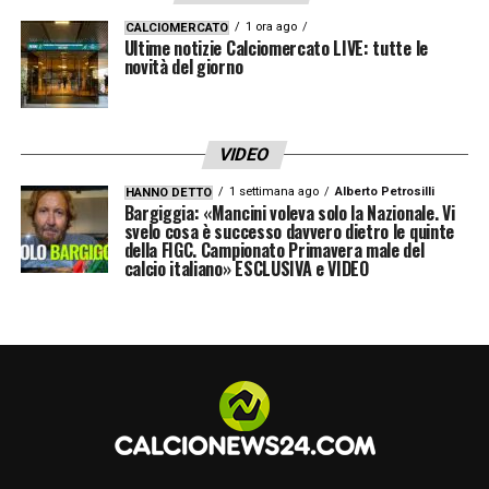
1 ora ago
CALCIOMERCATO
Dopo la firma,
Chivu
lascerà Milano per
Ultime notizie Calciomercato LIVE: tutte le
novità del giorno
qualche giorno di vacanza con la famiglia. Il
telefono, però, resterà sempre acceso. Il
tecnico seguirà infatti da vicino anche le
VIDEO
mosse di mercato, curioso di capire quali
1 settimana ago
Alberto Petrosilli
HANNO DETTO
rinforzi arriveranno per rendere l’
Inter
ancora
Bargiggia: «Mancini voleva solo la Nazionale. Vi
svelo cosa è successo davvero dietro le quinte
più competitiva.
della FIGC. Campionato Primavera male del
calcio italiano» ESCLUSIVA e VIDEO
La società vuole costruire una squadra
capace di confermarsi in Italia e tornare
protagonista anche in
Champions League
. Il
primo tassello, però, è già stato scelto:
avanti con
Cristian Chivu
.