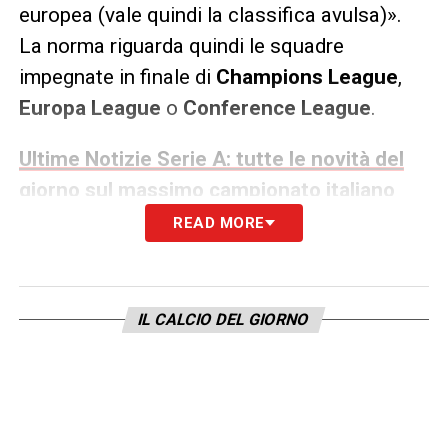
europea (vale quindi la classifica avulsa)».
La norma riguarda quindi le squadre
impegnate in finale di
Champions League
,
Europa League
o
Conference League
.
Ultime Notizie Serie A: tutte le novità del
giorno sul massimo campionato italiano
READ MORE
Serie A, il precedente con Inter e
Napoli
Un caso simile si era già verificato nella
IL CALCIO DEL GIORNO
scorsa stagione, quando
Inter
e
Napoli
si
erano contese lo scudetto fino all’ultima
giornata. In quell’occasione, la presenza
dell’
Inter
in finale di
Champions League
,