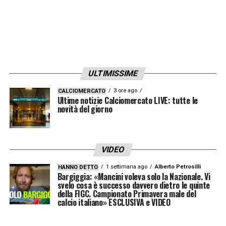
fissata per il
31 maggio
, aveva costretto la
Serie A ad anticipare al venerdì 23 maggio le
partite decisive dell’ultimo turno, lasciando
spazio a un eventuale spareggio scudetto il
ULTIMISSIME
lunedì successivo. Il calendario era molto
compresso e serviva garantire almeno
3 ore ago
CALCIOMERCATO
Ultime notizie Calciomercato LIVE: tutte le
cinque giorni tra l’eventuale spareggio e la
novità del giorno
finale europea. Con la nuova regola, in una
situazione analoga, non si giocherebbe
VIDEO
alcuna partita supplementare: titolo o
1 settimana ago
Alberto Petrosilli
HANNO DETTO
salvezza verrebbero assegnati direttamente
Bargiggia: «Mancini voleva solo la Nazionale. Vi
svelo cosa è successo davvero dietro le quinte
tramite gli scontri diretti.
della FIGC. Campionato Primavera male del
calcio italiano» ESCLUSIVA e VIDEO
LA PLAYLIST DELLE NOSTRE TOP NEWS