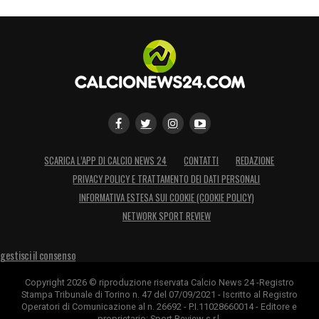
SCARICA L’APP DI CALCIO NEWS 24
CONTATTI
REDAZIONE
PRIVACY POLICY E TRATTAMENTO DEI DATI PERSONALI
INFORMATIVA ESTESA SUI COOKIE (COOKIE POLICY)
NETWORK SPORT REVIEW
gestisci il consenso
Copyright 2026 © riproduzione riservata Calcio News 24 -Registro
Stampa Tribunale di Torino n. 47 del 07/09/2021 - Iscritto al Registro
Operatori di Comunicazione al n. 26692 - P.I.11028660014 - Editore e
proprietario: Sport Review s.r.l.