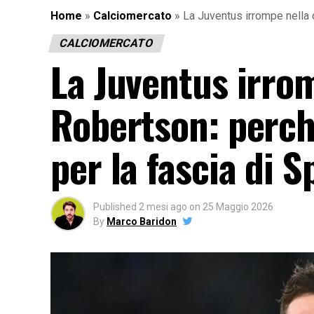
Home
»
Calciomercato
»
La Juventus irrompe nella c
CALCIOMERCATO
La Juventus irrom
Robertson: perch
per la fascia di S
Published
2 mesi ago
on
25 Maggio 2026
By
Marco Baridon