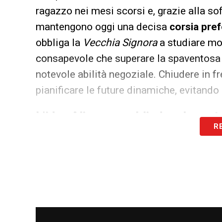
ragazzo nei mesi scorsi e, grazie alla so
mantengono oggi una decisa
corsia pref
obbliga la
Vecchia Signora
a studiare mo
consapevole che superare la spaventos
notevole abilità negoziale. Chiudere in fr
pianificare le future dinamiche, evitando
L’idea Alisson per blindare la port
R
Le ambizioni del mercato bianconero non
del Merseyside spunta un altro nome di a
conosce molto bene le metodologie dell’a
apprezza enormemente le doti tecniche e 
garantirebbe massima serenità all’ambient
brasiliano a Torino potrebbe influenzare