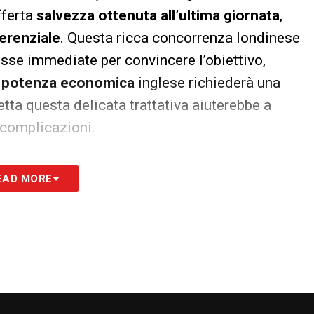
fferta
salvezza ottenuta all’ultima giornata
,
erenziale
. Questa ricca concorrenza londinese
sse immediate per convincere l’obiettivo,
a
potenza economica
inglese richiederà una
etta questa delicata trattativa aiuterebbe a
 complicazioni.
a
EAD MORE
 si fermano alla retroguardia. Dalla formazione
ltissimo profilo:
Alisson
. L’estremo difensore
llenatore dai tempi della Roma, e Spalletti ne
umane. Ritrovare una simile certezza tra i pali
e. Inoltre, l’eventuale approdo del portiere
 in modo decisivo e positivo anche la scelta