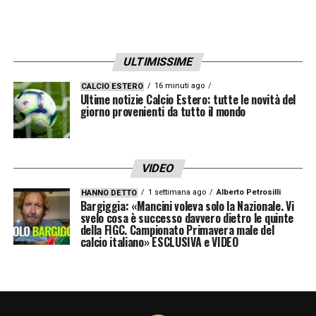
tutto l’anno: gli spazi si aprono raramente, quindi
non appena c’è un varco bisogna essere in grado
di attaccarlo
».
ULTIMISSIME
L’emergenza difensiva e i nomi sul
16 minuti ago
CALCIO ESTERO
taccuino
Ultime notizie Calcio Estero: tutte le novità del
giorno provenienti da tutto il mondo
Interpellato direttamente sulle voci di
mercato che accostano al Lens il
VIDEO
centrocampista Martin Adeline e l’ala Pablo
Pagis (di proprietà del Lorient), l’allenatore si
1 settimana ago
Alberto Petrosilli
HANNO DETTO
Bargiggia: «Mancini voleva solo la Nazionale. Vi
è limitato a definirli «
due buoni giocatori
».
svelo cosa è successo davvero dietro le quinte
della FIGC. Campionato Primavera male del
calcio italiano» ESCLUSIVA e VIDEO
Il vero campanello d’allarme, tuttavia,
riguarda il reparto arretrato, che necessita di
interventi mirati. «
È un’evidenza assoluta
», ha