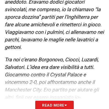
aneddoto. Eravamo dodici giocatori
svincolati, me compreso, io la chiamavo “la
sporca dozzina” partiti per l’Inghilterra per
fare alcune amichevoli e rimetterci in gioco.
Viaggiavamo con i pulmini, ci allenavamo nei
parchi, lavavamo le maglie nelle lavatrici a
gettoni.
Tra noi c’erano Borgonovo, Ciocci, Luzardi,
Salvatori. L’idea era dare visibilità a tutti.
Giocammo contro il Crystal Palace e
vincemmo 2-0, poi affrontammo anche il
Manchester City. Ero partito per aiutare gli
altri, finii per essere ingaggiato io
».
READ MORE