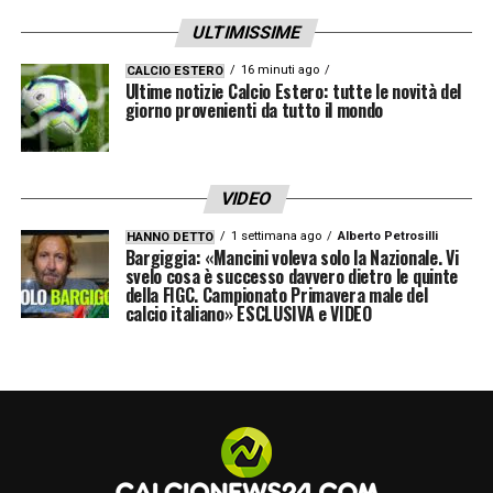
ULTIMISSIME
A TRIGORIA
«
Ho visto dei ragazzi fantastici.
Pellegrini e Mancini si sono quasi commossi
16 minuti ago
CALCIO ESTERO
Ultime notizie Calcio Estero: tutte le novità del
perché sono grandi fan di Un medico in
giorno provenienti da tutto il mondo
famiglia; infatti mi chiamavano Libero (il
nome del personaggio di Lino nella serie,
VIDEO
ndr). Invece per il Gasp sono “Mister”: tutti i
1 settimana ago
Alberto Petrosilli
HANNO DETTO
tecnici lo fanno, dopo L’allenatore nel
Bargiggia: «Mancini voleva solo la Nazionale. Vi
svelo cosa è successo davvero dietro le quinte
pallone. Ma quello che mi ha colpito più di
della FIGC. Campionato Primavera male del
calcio italiano» ESCLUSIVA e VIDEO
tutti è stato Dybala.