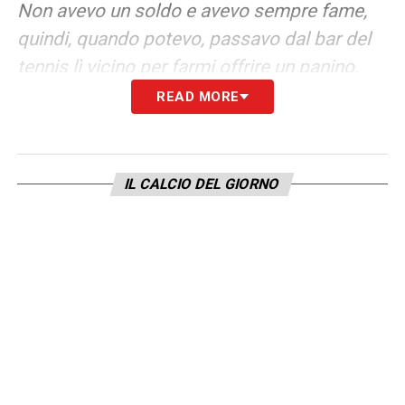
Non avevo un soldo e avevo sempre fame,
quindi, quando potevo, passavo dal bar del
tennis lì vicino per farmi offrire un panino.
READ MORE
Un giorno accompagnai un ragazzo laziale
che però non volle pagarmi nulla: era agiato
e voleva solo vedere la partita. La settimana
IL CALCIO DEL GIORNO
seguente, invece, mi affidarono un
romanista. Io, memore della volta
precedente, lo portai subito verso lo stadio e
lui: “Ao, ma che fai? Annamo al bar del
tennis, se famo du’ matriciane!”. Io rimasi
incredulo, e lui: “Se famo anche ‘na cacio e
pepe a mezzi, se vuoi”. Quasi mi commossi.
Da quel giorno sono diventato romanista
».