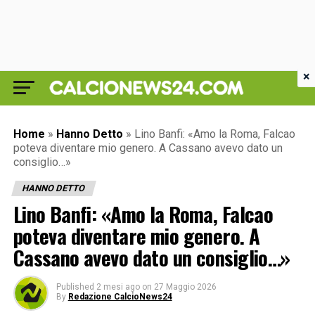
×
Home
»
Hanno Detto
»
Lino Banfi: «Amo la Roma, Falcao
poteva diventare mio genero. A Cassano avevo dato un
consiglio…»
HANNO DETTO
Lino Banfi: «Amo la Roma, Falcao
poteva diventare mio genero. A
Cassano avevo dato un consiglio…»
Published
2 mesi ago
on
27 Maggio 2026
By
Redazione CalcioNews24